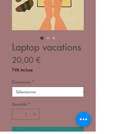
Laptop vacations
Prix
20,00 €
TVA Incluse
Dimensions
*
Quantité
*
Ajouter au panier