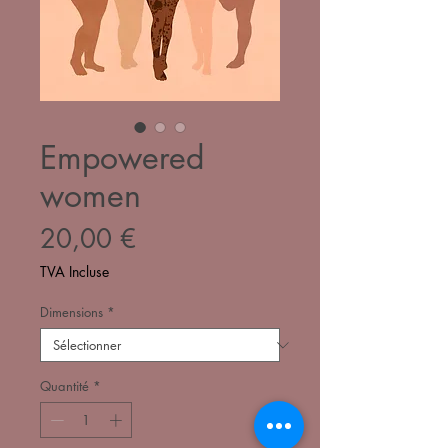
Empowered
women
Prix
20,00 €
TVA Incluse
Dimensions
*
Quantité
*