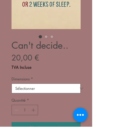
Can't decide..
Prix
20,00 €
TVA Incluse
Dimensions
*
Quantité
*
Ajouter au panier