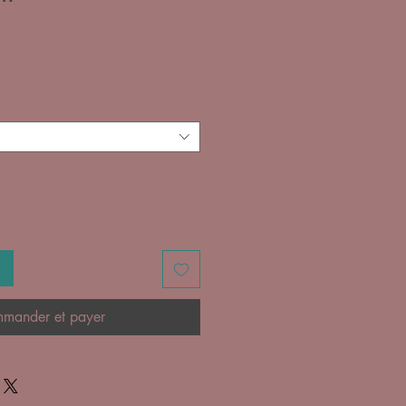
x
mander et payer