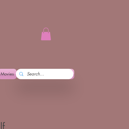
Movies
Art and Pennika
More
lf