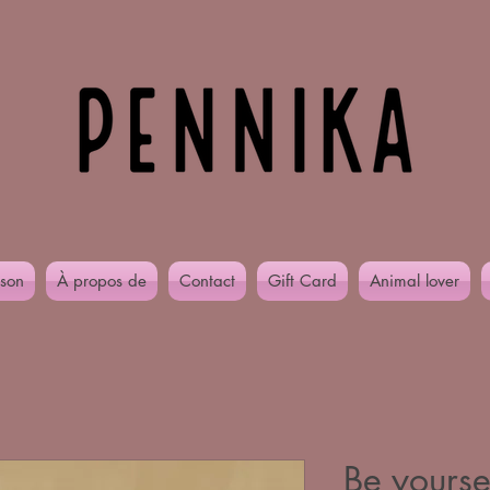
son
À propos de
Contact
Gift Card
Animal lover
Be yourse