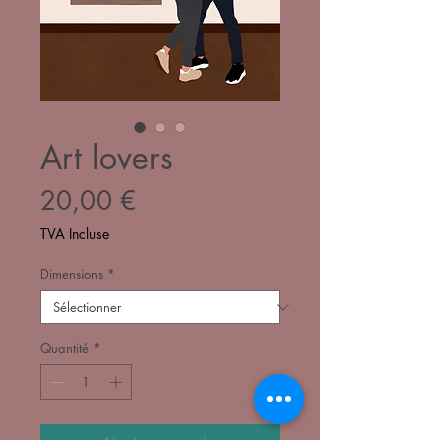
Art lovers
Prix
20,00 €
TVA Incluse
Dimensions
*
Quantité
*
Ajouter au panier