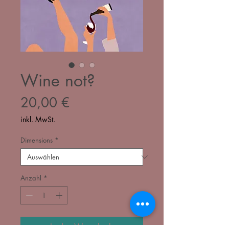
Wine not?
Preis
20,00 €
inkl. MwSt.
Dimensions
*
Anzahl
*
In den Warenkorb