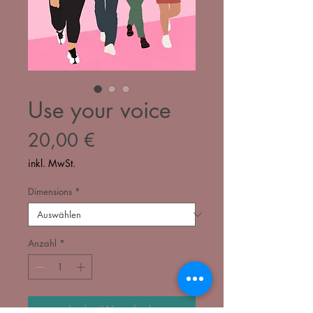
Use your voice
Preis
20,00 €
inkl. MwSt.
Dimensions
*
Anzahl
*
In den Warenkorb