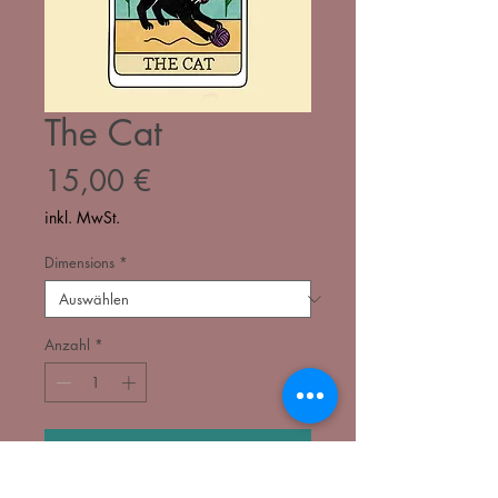
The Cat
Preis
15,00 €
inkl. MwSt.
Dimensions
*
Anzahl
*
In den Warenkorb