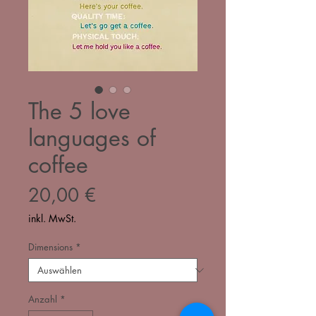
The 5 love
languages of
coffee
Preis
20,00 €
inkl. MwSt.
Dimensions
*
Anzahl
*