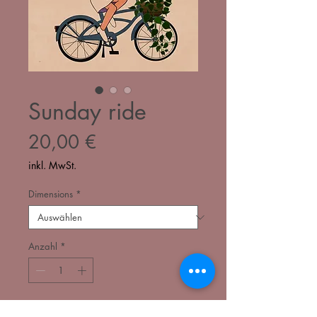
Sunday ride
Preis
20,00 €
inkl. MwSt.
Dimensions
*
Anzahl
*
In den Warenkorb