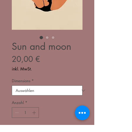
Sun and moon
Preis
20,00 €
inkl. MwSt.
Dimensions
*
Anzahl
*
In den Warenkorb