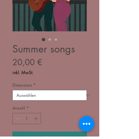
Summer songs
Preis
20,00 €
inkl. MwSt.
Dimensions
*
Anzahl
*
In den Warenkorb