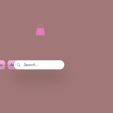
es
Art and Pennika
More