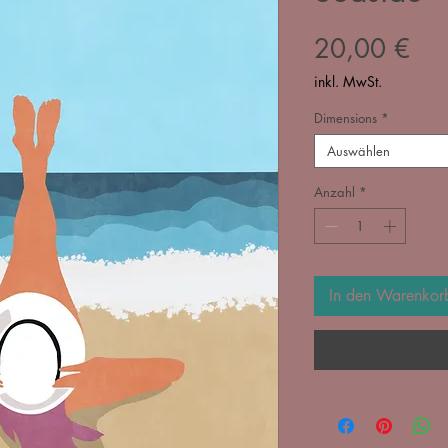
Pre
20,00 €
inkl. MwSt.
Dimensions
*
Auswählen
Anzahl
*
In den Warenkor