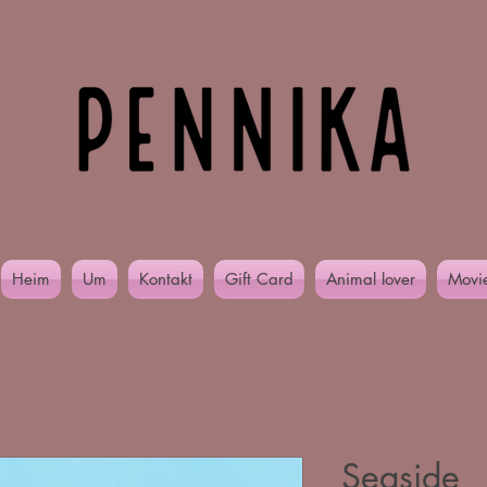
Heim
Um
Kontakt
Gift Card
Animal lover
Movi
Seaside