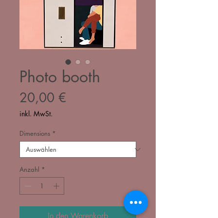
Photo booth
Preis
20,00 €
inkl. MwSt.
Dimensions
*
Anzahl
*
In den Warenkorb