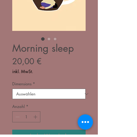
Morning sleep
Preis
20,00 €
inkl. MwSt.
Dimensions
*
Anzahl
*
In den Warenkorb