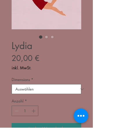
Lydia
Preis
20,00 €
inkl. MwSt.
Dimensions
*
Anzahl
*
In den Warenkorb