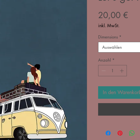
Pre
20,00 €
inkl. MwSt.
Dimensions
*
Auswählen
Anzahl
*
In den Warenkor