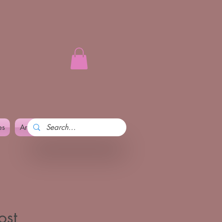
es
Art and Pennika
More
ost