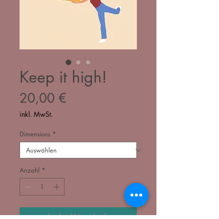
Keep it high!
Preis
20,00 €
inkl. MwSt.
Dimensions
*
Anzahl
*
In den Warenkorb