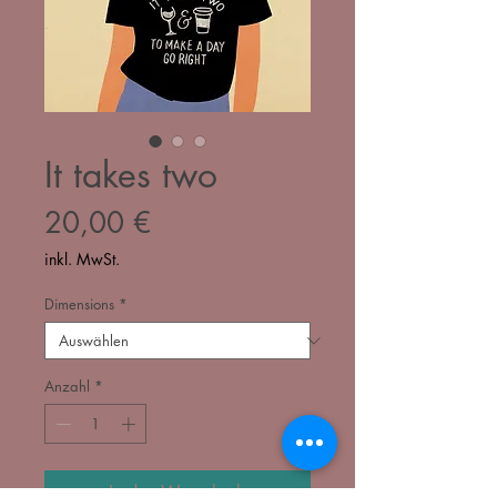
It takes two
Preis
20,00 €
inkl. MwSt.
Dimensions
*
Anzahl
*
In den Warenkorb