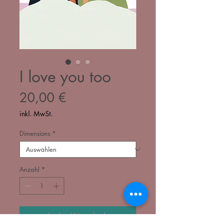
I love you too
Preis
20,00 €
inkl. MwSt.
Dimensions
*
Anzahl
*
In den Warenkorb