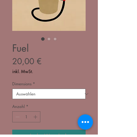
Fuel
Preis
20,00 €
inkl. MwSt.
Dimensions
*
Anzahl
*
In den Warenkorb