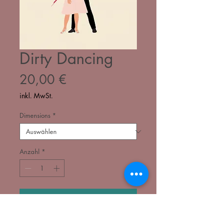
Dirty Dancing
Preis
20,00 €
inkl. MwSt.
Dimensions
*
Anzahl
*
In den Warenkorb