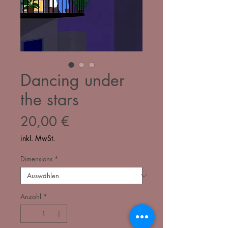
Dancing under
the stars
Preis
20,00 €
inkl. MwSt.
Dimensions
*
Anzahl
*