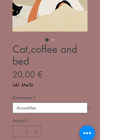
Cat,coffee and
bed
Preis
20,00 €
inkl. MwSt.
Dimensions
*
Anzahl
*