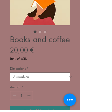
Books and coffee
Preis
20,00 €
inkl. MwSt.
Dimensions
*
Anzahl
*
In den Warenkorb