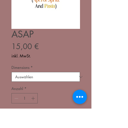
ASAP
Preis
15,00 €
inkl. MwSt.
Dimensions
*
Anzahl
*
In den Warenkorb