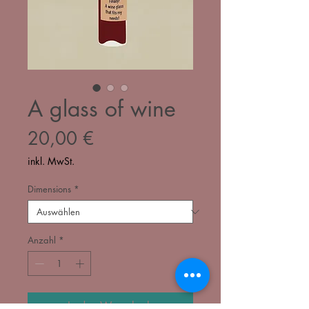
A glass of wine
Preis
20,00 €
inkl. MwSt.
Dimensions
*
Anzahl
*
In den Warenkorb